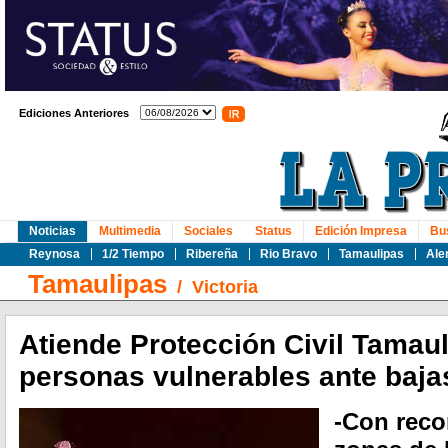
Ediciones Anteriores
Noticias
Multimedia
Sociales
Status
Edición Impresa
Bu
Reynosa
1/2 Tiempo
Ribereña
Rio Bravo
Tamaulipas
Ale
Tamaulipas
/
Victoria
Atiende Protección Civil Tamaul
personas vulnerables ante baja
-Con reco