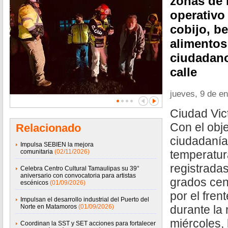
zonas de l
operativo
cobijo, be
alimentos
ciudadano
calle
jueves, 9 de e
Ciudad Vic
Con el obje
Relacionado
ciudadanía
Impulsa SEBIEN la mejora
comunitaria
(02/11/2026)
temperatura
registrada
Celebra Centro Cultural Tamaulipas su 39°
aniversario con convocatoria para artistas
grados cen
escénicos
(01/09/2026)
por el fren
Impulsan el desarrollo industrial del Puerto del
Norte en Matamoros
(01/09/2026)
durante la
miércoles,
Coordinan la SST y SET acciones para fortalecer