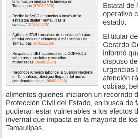
la formación médica y la bioética en
Estatal de 
Tamaulipas
(07/08/2026)
operativo c
Recibe la SABG denuncias a través de la
estrategia digital "Tamaulipas te
estado.
conecta"
(07/08/2026)
El titular 
Agiliza el ITAVU procesos de escrituración para
brindar certeza patrimonial a más familias de
Gerardo Go
Tamaulipas
(07/08/2026)
informó qu
Respalda la SET acuerdos de la CONAEDU
sobre redes sociales y escuelas
dispuso de
militarizadas
(06/08/2026)
urgencias 
Reconoce Américo labor de la Guardia Nacional
atención r
en Tamaulipas; atestigua llegada del nuevo
coordinador estatal
(06/08/2026)
cobijas, be
alimentos quienes iniciaron un recorrido 
Protección Civil del Estado, en busca de 
pudieran estar vulnerables a los efectos 
invernal que impacta en la mayoría de lo
Tamaulipas.