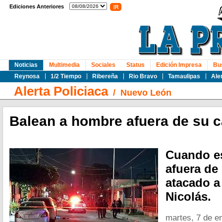
Ediciones Anteriores
Noticias
Multimedia
Sociales
Status
Edición Impresa
Bu
Reynosa
1/2 Tiempo
Ribereña
Rio Bravo
Tamaulipas
Ale
Alerta Policiaca
/
Nuevo León
Balean a hombre afuera de su 
Cuando e
afuera de
atacado a
Nicolás.
martes, 7 de e