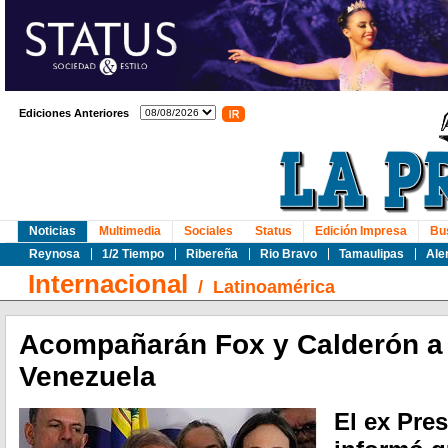
Ediciones Anteriores
Noticias
Multimedia
Sociales
Status
Edición Impresa
Bu
Reynosa
1/2 Tiempo
Ribereña
Rio Bravo
Tamaulipas
Ale
Internacional
/
Latinoamérica
Acompañarán Fox y Calderón a 
Venezuela
El ex Pre