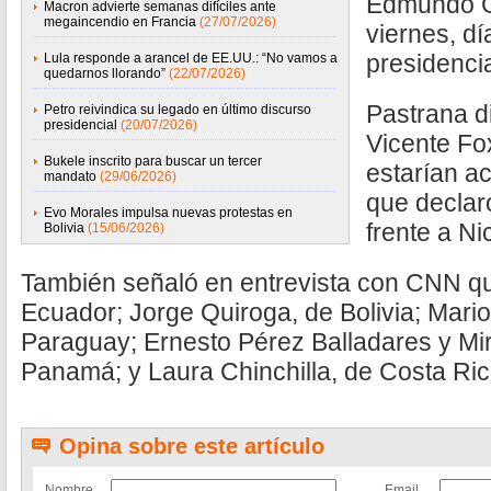
Edmundo Go
Macron advierte semanas difíciles ante
megaincendio en Francia
(27/07/2026)
viernes, dí
presidenci
Lula responde a arancel de EE.UU.: “No vamos a
quedarnos llorando”
(22/07/2026)
Pastrana d
Petro reivindica su legado en último discurso
presidencial
(20/07/2026)
Vicente Fo
Bukele inscrito para buscar un tercer
estarían a
mandato
(29/06/2026)
que declar
Evo Morales impulsa nuevas protestas en
frente a N
Bolivia
(15/06/2026)
También señaló en entrevista con CNN q
Ecuador; Jorge Quiroga, de Bolivia; Mari
Paraguay; Ernesto Pérez Balladares y M
Panamá; y Laura Chinchilla, de Costa Ric
Opina sobre este artículo
Nombre
Email