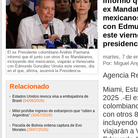
informó q
ex Mandat
mexicanos
con Edmu
este viern
presidenc
El ex Presidente colombiano Andrés Pastrana
martes, 7 de e
informó que él junto con otros 8 ex Mandatarios,
incluyendo dos mexicanos, viajarán a Venezuela
Por: Miguel An
con Edmundo González Urrutia este viernes, día
en el que, afirma, asumirá la Presidencia.
Agencia R
Relacionado
Miami, Est
2025 .-El 
Estados Unidos revoca visa a embajadora de
Brasil
(04/08/2026)
colombiano
Milei prohíbe ingreso de extranjeros que “odien a
con otros 
Argentina”
(30/07/2026)
incluyendo
Fiscalía de Bolivia ordena captura de Evo
viajarán a
Morales
(29/07/2026)