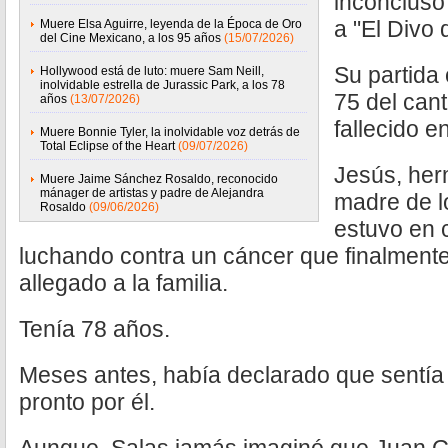
inconcluso
a "El Divo 
Muere Elsa Aguirre, leyenda de la Época de Oro
del Cine Mexicano, a los 95 años
(15/07/2026)
Su partida
Hollywood está de luto: muere Sam Neill,
inolvidable estrella de Jurassic Park, a los 78
75 del can
años
(13/07/2026)
fallecido e
Muere Bonnie Tyler, la inolvidable voz detrás de
Total Eclipse of the Heart
(09/07/2026)
Jesús, her
Muere Jaime Sánchez Rosaldo, reconocido
mánager de artistas y padre de Alejandra
madre de l
Rosaldo
(09/06/2026)
estuvo en
luchando contra un cáncer que finalmente 
allegado a la familia.
Tenía 78 años.
Meses antes, había declarado que sentía
pronto por él.