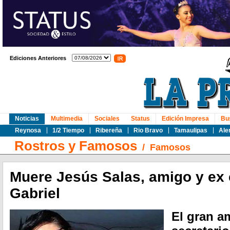
Ediciones Anteriores
Noticias
Multimedia
Sociales
Status
Edición Impresa
Bu
Reynosa
1/2 Tiempo
Ribereña
Rio Bravo
Tamaulipas
Ale
Rostros y Famosos
/
Famosos
Muere Jesús Salas, amigo y ex
Gabriel
El gran a