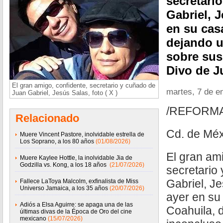
secretari
Gabriel, J
en su cas
dejando u
sobre sus
Divo de J
El gran amigo, confidente, secretario y cuñado de
martes, 7 de e
Juan Gabriel, Jesús Salas, foto ( X )
/REFORM
Relacionado
Cd. de Méx
Muere Vincent Pastore, inolvidable estrella de
Los Soprano, a los 80 años
(01/08/2026)
El gran ami
Muere Kaylee Hottle, la inolvidable Jia de
Godzilla vs. Kong, a los 18 años
(21/07/2026)
secretario
Gabriel, Je
Fallece LaToya Malcolm, exfinalista de Miss
Universo Jamaica, a los 35 años
(20/07/2026)
ayer en su
Adiós a Elsa Aguirre: se apaga una de las
Coahuila, d
últimas divas de la Época de Oro del cine
mexicano
(15/07/2026)