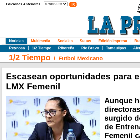
Ediciones Anteriores
Noticias
Multimedia
Sociales
Status
Edición Impresa
Bu
Reynosa
1/2 Tiempo
Ribereña
Rio Bravo
Tamaulipas
Ale
1/2 Tiempo
/
Futbol Mexicano
Escasean oportunidades para e
LMX Femenil
Aunque h
directora
surgido d
de Entren
Femenil c