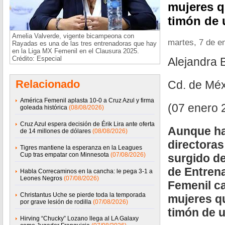
mujeres qu
timón de 
Amelia Valverde, vigente bicampeona con
martes, 7 de e
Rayadas es una de las tres entrenadoras que hay
en la Liga MX Femenil en el Clausura 2025.
Crédito: Especial
Alejandra 
Relacionado
Cd. de Méx
América Femenil aplasta 10-0 a Cruz Azul y firma
(07 enero 
goleada histórica
(08/08/2026)
Cruz Azul espera decisión de Érik Lira ante oferta
Aunque ha
de 14 millones de dólares
(08/08/2026)
directoras
Tigres mantiene la esperanza en la Leagues
Cup tras empatar con Minnesota
(07/08/2026)
surgido de
de Entren
Habla Correcaminos en la cancha: le pega 3-1 a
Leones Negros
(07/08/2026)
Femenil c
Christantus Uche se pierde toda la temporada
mujeres qu
por grave lesión de rodilla
(07/08/2026)
timón de u
Hirving “Chucky” Lozano llega al LA Galaxy