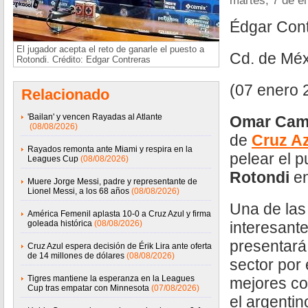
martes, 7 de e
Édgar Con
El jugador acepta el reto de ganarle el puesto a
Cd. de Méx
Rotondi. Crédito: Edgar Contreras
(07 enero 
Relacionado
'Bailan' y vencen Rayadas al Atlante
Omar Cam
(08/08/2026)
de
Cruz A
Rayados remonta ante Miami y respira en la
pelear el 
Leagues Cup
(08/08/2026)
Rotondi
en
Muere Jorge Messi, padre y representante de
Lionel Messi, a los 68 años
(08/08/2026)
Una de las
América Femenil aplasta 10-0 a Cruz Azul y firma
goleada histórica
(08/08/2026)
interesante
presentará 
Cruz Azul espera decisión de Érik Lira ante oferta
de 14 millones de dólares
(08/08/2026)
sector por 
Tigres mantiene la esperanza en la Leagues
mejores co
Cup tras empatar con Minnesota
(07/08/2026)
el argentin