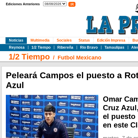
Ediciones Anteriores
Noticias
Multimedia
Sociales
Status
Edición Impresa
Bu
Reynosa
1/2 Tiempo
Ribereña
Rio Bravo
Tamaulipas
Ale
1/2 Tiempo
/
Futbol Mexicano
Peleará Campos el puesto a Ro
Azul
Omar Cam
Cruz Azul,
el puesto
en este C