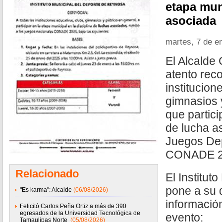
etapa mun
asociada
martes, 7 de e
El Alcalde
atento reco
institucion
gimnasios 
que partici
de lucha a
Juegos Dep
CONADE 2
Relacionado
El Institut
pone a su d
"Es karma": Alcalde
(06/08/2026)
informació
Felicitó Carlos Peña Ortiz a más de 390
egresados de la Universidad Tecnológica de
evento:
Tamaulipas Norte
(05/08/2026)