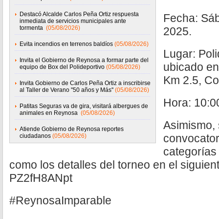
Destacó Alcalde Carlos Peña Ortiz respuesta
Fecha: Sáb
inmediata de servicios municipales ante
tormenta
(05/08/2026)
2025.
Evita incendios en terrenos baldíos
(05/08/2026)
Lugar: Pol
Invita el Gobierno de Reynosa a formar parte del
ubicado en
equipo de Box del Polideportivo
(05/08/2026)
Km 2.5, Co
Invita Gobierno de Carlos Peña Ortiz a inscribirse
al Taller de Verano ''50 años y Más''
(05/08/2026)
Hora: 10:0
Patitas Seguras va de gira, visitará albergues de
animales en Reynosa
(05/08/2026)
Asimismo, s
Atiende Gobierno de Reynosa reportes
convocator
ciudadanos
(05/08/2026)
categorías 
como los detalles del torneo en el siguiente 
PZ2fH8ANpt
#ReynosaImparable