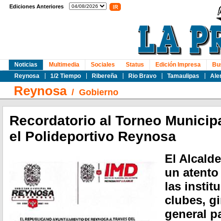
Ediciones Anteriores
Noticias
Multimedia
Sociales
Status
Edición Impresa
Bu
Reynosa
1/2 Tiempo
Ribereña
Rio Bravo
Tamaulipas
Ale
Reynosa
/
Gobierno
Recordatorio al Torneo Municip
el Polideportivo Reynosa
El Alcald
un atento
las instit
clubes, g
general pa