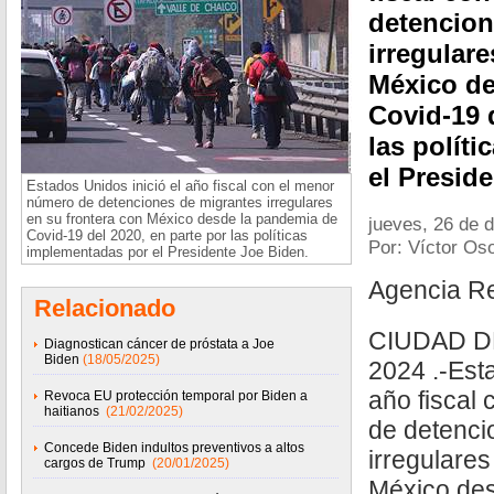
detencion
irregulare
México de
Covid-19 
las polít
el Presid
Estados Unidos inició el año fiscal con el menor
número de detenciones de migrantes irregulares
en su frontera con México desde la pandemia de
jueves, 26 de 
Covid-19 del 2020, en parte por las políticas
Por: Víctor Oso
implementadas por el Presidente Joe Biden.
Agencia R
Relacionado
CIUDAD D
Diagnostican cáncer de próstata a Joe
Biden
(18/05/2025)
2024 .-Esta
año fiscal
Revoca EU protección temporal por Biden a
haitianos
(21/02/2025)
de detenci
Concede Biden indultos preventivos a altos
irregulares
cargos de Trump
(20/01/2025)
México de