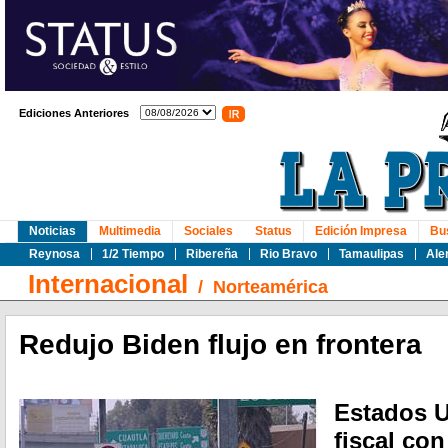
Ediciones Anteriores
Noticias
Multimedia
Sociales
Status
Edición Impresa
Bu
Reynosa
1/2 Tiempo
Ribereña
Rio Bravo
Tamaulipas
Ale
Internacional
/
Norteamérica
Redujo Biden flujo en frontera
Estados U
fiscal co