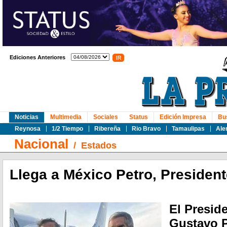
Ediciones Anteriores
Noticias
Multimedia
Sociales
Status
Edición Impresa
Bu
Reynosa
1/2 Tiempo
Ribereña
Rio Bravo
Tamaulipas
Ale
Nacional
/
Estados
Llega a México Petro, Presiden
El Presid
Gustavo Pe