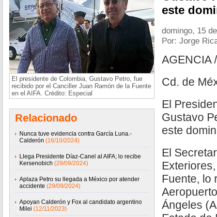
este domi
domingo, 15 de
Por: Jorge Ric
AGENCIA 
El presidente de Colombia, Gustavo Petro, fue
Cd. de Méx
recibido por el Canciller Juan Ramón de la Fuente
en el AIFA. Crédito: Especial
El Preside
Gustavo Pet
Relacionado
este domin
Nunca tuve evidencia contra García Luna.-
Calderón
(16/10/2024)
El Secreta
Llega Presidente Díaz-Canel al AIFA; lo recibe
Exteriores
Kersenobich
(29/09/2024)
Fuente, lo 
Aplaza Petro su llegada a México por atender
accidente
(29/09/2024)
Aeropuerto
Apoyan Calderón y Fox al candidato argentino
Ángeles (A
Milei
(12/11/2023)