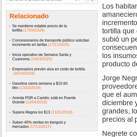
Los habita
amaneciero
Relacionado
incremento 
Se mantiene estable precio de la
tortilla qu
tortilla
(17/04/2026)
subió un pe
Concesionarios de transporte público solicitan
incremento en tarifas
(17/12/2025)
consecuen
los insumo
Inicia operativo de Semana Santa y
Cuaresma
(14/03/2025)
producto d
Empresarios prevén alza en costo de tortilla
(26/10/2018)
Jorge Negr
Gasolina cierra semana a $15.60
proveedore
litro
(13/10/2018)
que el aum
Arresta PGR a Camilo; está en Puente
diciembre y
Grande
(13/04/2018)
grandes, l
Supera Magna los $13
(21/01/2018)
precios al 
Suben 40% ventas en tianguis y
mercados
(17/12/2017)
Negrete co