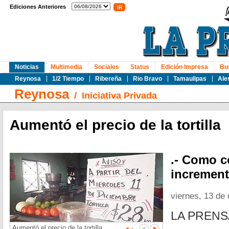
Ediciones Anteriores
Noticias
Multimedia
Sociales
Status
Edición Impresa
Bu
Reynosa
1/2 Tiempo
Ribereña
Rio Bravo
Tamaulipas
Ale
Reynosa
/
Iniciativa Privada
Aumentó el precio de la tortilla
.- Como c
increment
viernes, 13 de
LA PREN
Aumentó el precio de la tortilla.