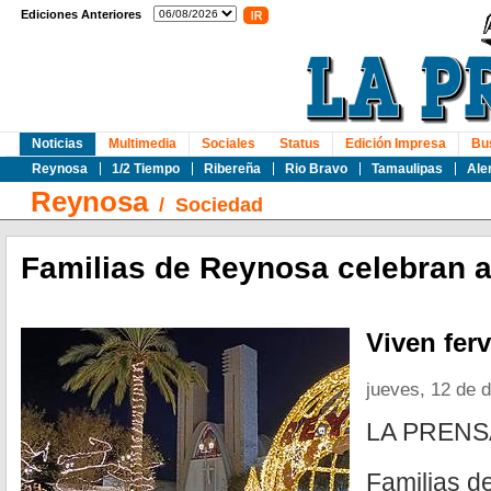
Ediciones Anteriores
Noticias
Multimedia
Sociales
Status
Edición Impresa
Bu
Reynosa
1/2 Tiempo
Ribereña
Rio Bravo
Tamaulipas
Ale
Reynosa
/
Sociedad
Familias de Reynosa celebran a
Viven fer
jueves, 12 de 
LA PREN
Familias de