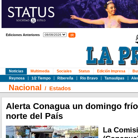
Ediciones Anteriores
Noticias
Multimedia
Sociales
Status
Edición Impresa
Bu
Reynosa
1/2 Tiempo
Ribereña
Rio Bravo
Tamaulipas
Ale
Nacional
/
Estados
Alerta Conagua un domingo frío
norte del País
La Comisi