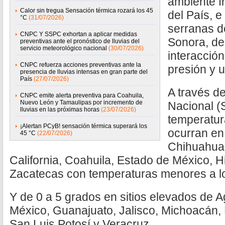
ambiente fr
Calor sin tregua Sensación térmica rozará los 45
del País, 
°C
(31/07/2026)
serranas d
CNPC Y SSPC exhortan a aplicar medidas
Sonora, de
preventivas ante el pronóstico de lluvias del
servicio meteorológico nacional
(30/07/2026)
interacció
CNPC refuerza acciones preventivas ante la
presión y 
presencia de lluvias intensas en gran parte del
País
(27/07/2026)
A través d
CNPC emite alerta preventiva para Coahuila,
Nuevo León y Tamaulipas por incremento de
Nacional (
lluvias en las próximas horas
(23/07/2026)
temperatur
¡Alertan PCyB! sensación térmica superará los
ocurran en
45 °C
(22/07/2026)
Chihuahua,
California, Coahuila, Estado de México, H
Zacatecas con temperaturas menores a lo
Y de 0 a 5 grados en sitios elevados de 
México, Guanajuato, Jalisco, Michoacán,
San Luis Potosí y Veracruz.