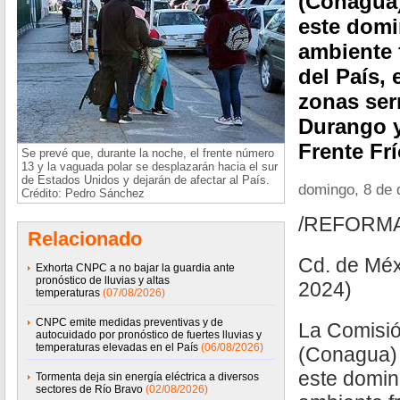
(Conagua)
este domi
ambiente f
del País, 
zonas ser
Durango y
Frente Frí
Se prevé que, durante la noche, el frente número
13 y la vaguada polar se desplazarán hacia el sur
de Estados Unidos y dejarán de afectar al País.
domingo, 8 de 
Crédito: Pedro Sánchez
/REFORM
Relacionado
Cd. de Méx
Exhorta CNPC a no bajar la guardia ante
pronóstico de lluvias y altas
2024)
temperaturas
(07/08/2026)
CNPC emite medidas preventivas y de
La Comisió
autocuidado por pronóstico de fuertes lluvias y
temperaturas elevadas en el País
(06/08/2026)
(Conagua) 
este domin
Tormenta deja sin energía eléctrica a diversos
sectores de Río Bravo
(02/08/2026)