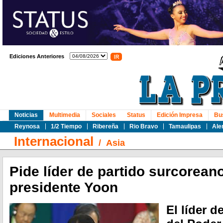
Ediciones Anteriores
Noticias
Multimedia
Sociales
Status
Edición Impresa
Bu
Reynosa
1/2 Tiempo
Ribereña
Rio Bravo
Tamaulipas
Ale
Internacional
/
Asia
Pide líder de partido surcorea
presidente Yoon
El líder d