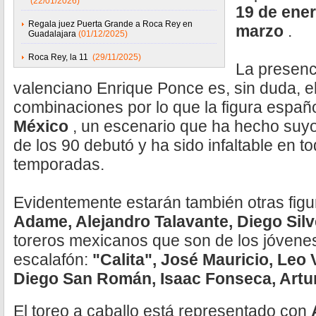
(22/01/2026)
19 de ene
Regala juez Puerta Grande a Roca Rey en
marzo
.
Guadalajara
(01/12/2025)
Roca Rey, la 11
(29/11/2025)
La presenc
valenciano Enrique Ponce es, sin duda, el
combinaciones por lo que la figura españ
México
, un escenario que ha hecho suy
de los 90 debutó y ha sido infaltable en t
temporadas.
Evidentemente estarán también otras fig
Adame, Alejandro Talavante, Diego Sil
toreros mexicanos que son de los jóvenes
escalafón:
"Calita", José Mauricio, Leo 
Diego San Román, Isaac Fonseca, Artur
El toreo a caballo está representado con