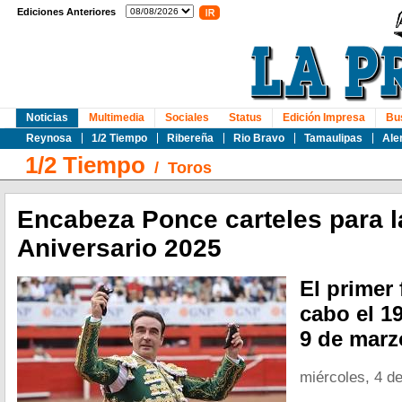
Ediciones Anteriores
Noticias
Multimedia
Sociales
Status
Edición Impresa
Bu
Reynosa
1/2 Tiempo
Ribereña
Rio Bravo
Tamaulipas
Ale
1/2 Tiempo
/
Toros
Encabeza Ponce carteles para l
Aniversario 2025
El primer 
cabo el 19
9 de marz
miércoles, 4 d