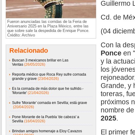
Guillermo 
Cd. de Méx
Fueron anunciadas las corridas de la Feria de
Aniversario 2025 en la Plaza México, entre las
(04 diciem
que sobre sale la despedida de Enrique Ponce.
Crédito: Archivo
Con la de
Relacionado
Ponce
en "
y la actuac
Buscan 3 mexicanos brillar en Las
Ventas
(26/05/2026)
los jóvenes
Reporta médico que Roca Rey sufre cornada
rejoneador,
grande y grave
(23/04/2026)
Grande, y 
Es la cornada de más dolor que he sufrido.-
toreras, f
'Morante'
(21/04/2026)
próximos n
Sufre 'Morante' cornada en Sevilla; está grave
(20/04/2026)
nombre d
2025
.
Pone Morante de la Puebla 'de cabeza' a
Sevilla
(16/04/2026)
El primer f
Brindan amigos homenaje a Eloy Cavazos