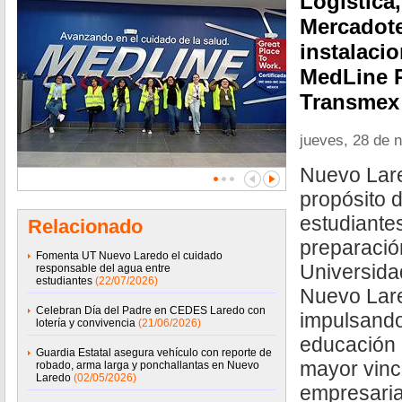
Logística
Mercadote
instalaci
MedLine P
Transmex 
jueves, 28 de 
Nuevo Lare
propósito d
estudiante
Relacionado
preparación
Fomenta UT Nuevo Laredo el cuidado
Universida
responsable del agua entre
estudiantes
(22/07/2026)
Nuevo Lar
Celebran Día del Padre en CEDES Laredo con
impulsando
lotería y convivencia
(21/06/2026)
educación 
Guardia Estatal asegura vehículo con reporte de
mayor vinc
robado, arma larga y ponchallantas en Nuevo
Laredo
(02/05/2026)
empresaria