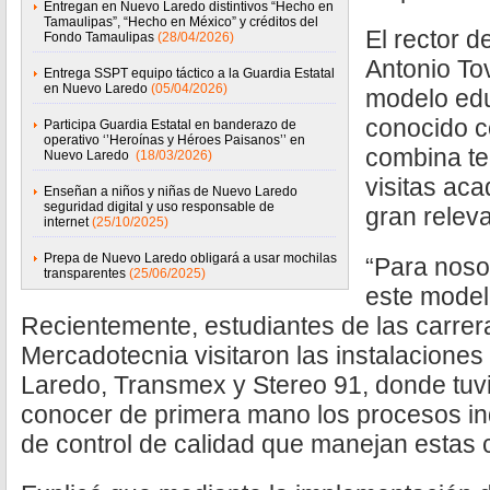
Entregan en Nuevo Laredo distintivos “Hecho en
Tamaulipas”, “Hecho en México” y créditos del
El rector d
Fondo Tamaulipas
(28/04/2026)
Antonio To
Entrega SSPT equipo táctico a la Guardia Estatal
en Nuevo Laredo
(05/04/2026)
modelo edu
conocido c
Participa Guardia Estatal en banderazo de
operativo ‘’Heroínas y Héroes Paisanos’’ en
combina te
Nuevo Laredo
(18/03/2026)
visitas ac
Enseñan a niños y niñas de Nuevo Laredo
seguridad digital y uso responsable de
gran relev
internet
(25/10/2025)
Prepa de Nuevo Laredo obligará a usar mochilas
“Para noso
transparentes
(25/06/2025)
este model
Recientemente, estudiantes de las carrer
Mercadotecnia visitaron las instalacione
Laredo, Transmex y Stereo 91, donde tuvi
conocer de primera mano los procesos ind
de control de calidad que manejan estas