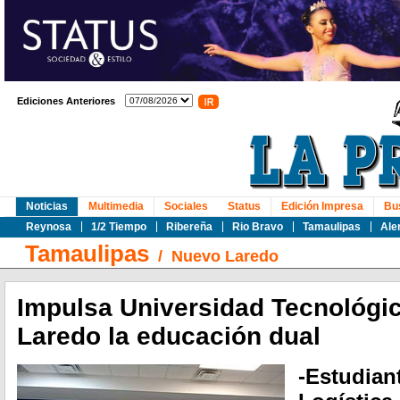
Ediciones Anteriores
Noticias
Multimedia
Sociales
Status
Edición Impresa
Bu
Reynosa
1/2 Tiempo
Ribereña
Rio Bravo
Tamaulipas
Ale
Tamaulipas
/
Nuevo Laredo
Impulsa Universidad Tecnológi
Laredo la educación dual
-Estudiant