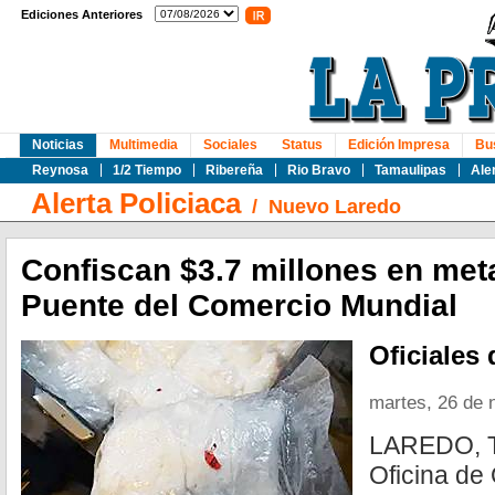
Ediciones Anteriores
Noticias
Multimedia
Sociales
Status
Edición Impresa
Bu
Reynosa
1/2 Tiempo
Ribereña
Rio Bravo
Tamaulipas
Ale
Alerta Policiaca
/
Nuevo Laredo
Confiscan $3.7 millones en met
Puente del Comercio Mundial
Oficiales
martes, 26 de 
LAREDO, Te
Oficina d