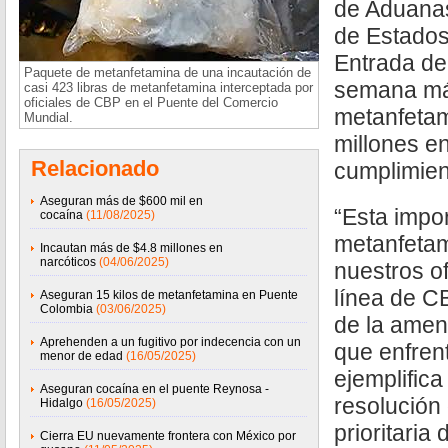
de Aduanas
de Estados
Entrada de
Paquete de metanfetamina de una incautación de
semana más
casi 423 libras de metanfetamina interceptada por
oficiales de CBP en el Puente del Comercio
metanfetam
Mundial.
millones e
Relacionado
cumplimien
Aseguran más de $600 mil en
“Esta impo
cocaína
(11/08/2025)
metanfetam
Incautan más de $4.8 millones en
narcóticos
(04/06/2025)
nuestros of
línea de C
Aseguran 15 kilos de metanfetamina en Puente
Colombia
(03/06/2025)
de la amen
Aprehenden a un fugitivo por indecencia con un
que enfrent
menor de edad
(16/05/2025)
ejemplifica
Aseguran cocaína en el puente Reynosa -
resolución
Hidalgo
(16/05/2025)
prioritaria
Cierra EU nuevamente frontera con México por