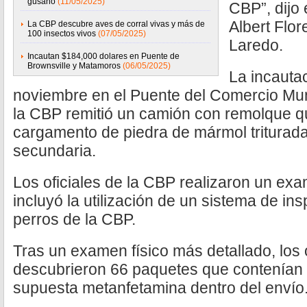
gusano
(11/05/2025)
CBP”, dijo 
Albert Flor
La CBP descubre aves de corral vivas y más de
100 insectos vivos
(07/05/2025)
Laredo.
Incautan $184,000 dolares en Puente de
Brownsville y Matamoros
(06/05/2025)
La incauta
noviembre en el Puente del Comercio Mund
la CBP remitió un camión con remolque q
cargamento de piedra de mármol triturad
secundaria.
Los oficiales de la CBP realizaron un e
incluyó la utilización de un sistema de ins
perros de la CBP.
Tras un examen físico más detallado, los 
descubrieron 66 paquetes que contenían c
supuesta metanfetamina dentro del envío