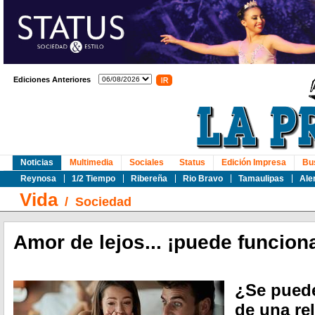
Ediciones Anteriores
Noticias
Multimedia
Sociales
Status
Edición Impresa
Bu
Reynosa
1/2 Tiempo
Ribereña
Rio Bravo
Tamaulipas
Ale
Vida
/
Sociedad
Amor de lejos... ¡puede funcion
¿Se puede
de una re