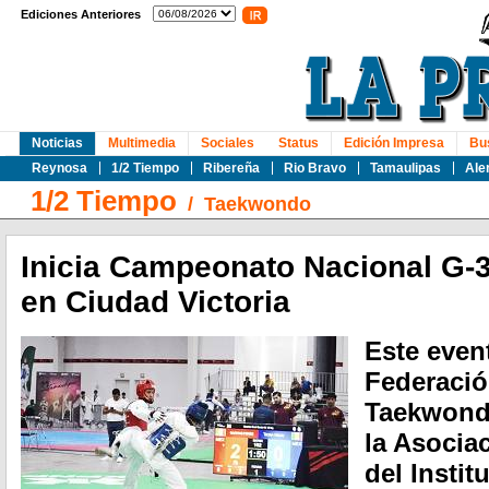
Ediciones Anteriores
Noticias
Multimedia
Sociales
Status
Edición Impresa
Bu
Reynosa
1/2 Tiempo
Ribereña
Rio Bravo
Tamaulipas
Ale
1/2 Tiempo
/
Taekwondo
Inicia Campeonato Nacional G-
en Ciudad Victoria
Este even
Federació
Taekwond
la Asocia
del Instit