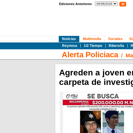
Ediciones Anteriores
Noticias
Multimedia
Sociales
St
Reynosa
1/2 Tiempo
Ribereña
R
Alerta Policiaca
/
Ma
Agreden a joven e
carpeta de investi