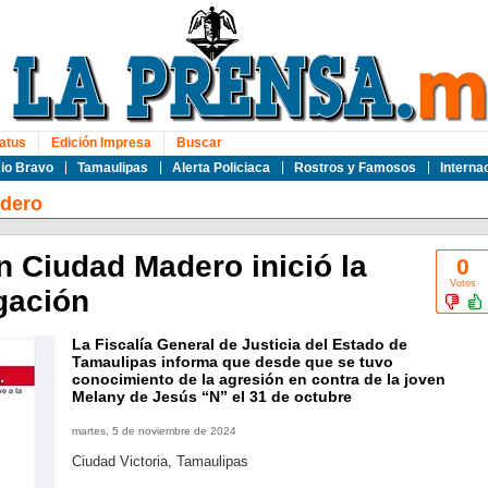
atus
Edición Impresa
Buscar
io Bravo
Tamaulipas
Alerta Policiaca
Rostros y Famosos
Interna
dero
n Ciudad Madero inició la
0
Votos
gación
La Fiscalía General de Justicia del Estado de
Tamaulipas informa que desde que se tuvo
conocimiento de la agresión en contra de la joven
Melany de Jesús “N” el 31 de octubre
martes, 5 de noviembre de 2024
Ciudad Victoria, Tamaulipas