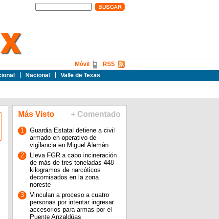
Móvil
RSS
cional
Nacional
Valle de Texas
Más Visto
+ Comentado
1
Guardia Estatal detiene a civil
armado en operativo de
vigilancia en Miguel Alemán
2
Lleva FGR a cabo incineración
de más de tres toneladas 448
kilogramos de narcóticos
decomisados en la zona
noreste
3
Vinculan a proceso a cuatro
personas por intentar ingresar
accesorios para armas por el
Puente Anzaldúas