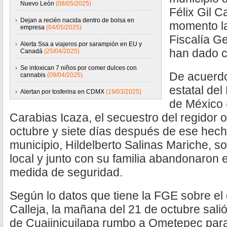
Nuevo León
(08/05/2025)
Félix Gil C
Dejan a recién nacida dentro de bolsa en
momento la
empresa
(04/05/2025)
Fiscalía G
Alerta Ssa a viajeros por sarampión en EU y
han dado c
Canadá
(25/04/2025)
Se intoxican 7 niños por comer dulces con
De acuerdo 
cannabis
(09/04/2025)
estatal del
Alertan por tosferina en CDMX
(19/03/2025)
de México 
Carabias Icaza, el secuestro del regidor 
octubre y siete días después de ese hech
municipio, Hildelberto Salinas Mariche, so
local y junto con su familia abandonaron
medida de seguridad.
Según lo datos que tiene la FGE sobre el c
Calleja, la mañana del 21 de octubre sali
de Cuajinicuilapa rumbo a Ometepec par