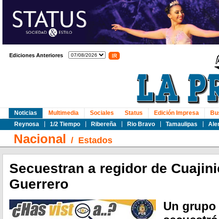
Ediciones Anteriores
Noticias
Multimedia
Sociales
Status
Edición Impresa
Bu
Reynosa
1/2 Tiempo
Ribereña
Rio Bravo
Tamaulipas
Ale
Nacional
/
Estados
Secuestran a regidor de Cuajini
Guerrero
Un grupo