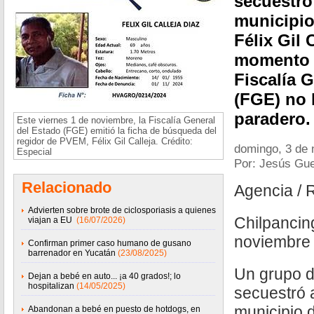
secuestró 
municipio
Félix Gil 
momento l
Fiscalía 
(FGE) no 
paradero.
Este viernes 1 de noviembre, la Fiscalía General
del Estado (FGE) emitió la ficha de búsqueda del
regidor de PVEM, Félix Gil Calleja. Crédito:
domingo, 3 de 
Especial
Por: Jesús Gue
Relacionado
Agencia / 
Advierten sobre brote de ciclosporiasis a quienes
Chilpancin
viajan a EU
(16/07/2026)
noviembre
Confirman primer caso humano de gusano
barrenador en Yucatán
(23/08/2025)
Un grupo 
Dejan a bebé en auto... ¡a 40 grados!; lo
hospitalizan
(14/05/2025)
secuestró a
municipio d
Abandonan a bebé en puesto de hotdogs, en