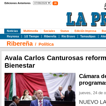
Ediciones Anteriores
Noticias
Multimedia
Sociales
Status
Edición Impresa
Bu
Reynosa
1/2 Tiempo
Ribereña
Rio Bravo
Tamaulipas
Ale
Ribereña
/
Política
Avala Carlos Canturosas reform
Bienestar
Cámara de
programas
jueves, 24 de 
NUEVO LA