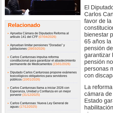
El Diputado
Carlos Cant
favor de la
Relacionado
constitucio
bienestar p
Aprueba Cámara de Diputados Reforma al
artículo 141 del CFF
(07/04/2026)
65 años la 
Aprueban limitar pensiones “Doradas” y
pensión de
jubilaciones
(28/03/2026)
garantizar 
Carlos Canturosas impulsa reforma
pensión no 
constitucional para garantizar el abastecimiento
permanente de Medicamentos
(15/01/2026)
personas 
Diputado Carlos Canturosas propone exámenes
con discap
toxicológicos obligatorios para servidores
públicos
(10/01/2026)
La reforma
Carlos Canturosas llama a iniciar 2026 con
Esperanza, Unidad y Confianza en un mejor
cámara de 
porvenir
(31/12/2025)
Estado gara
Carlos Canturosas: Nueva Ley General de
habilitaci
aguas
(17/12/2025)