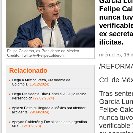
García Lu
Felipe Ca
nunca tuv
verificabl
ex secret
ilícitas.
Felipe Calderón, ex Presidente de México.
miércoles, 16 
Crédito: Twitter/@FelipeCalderon.
/REFORM
Relacionado
Cd. de Méx
Llega a México Petro, Presidente de
Colombia
(15/12/2024)
Tras sente
Llega Presidente Díaz-Canel al AIFA; lo recibe
Kersenobich
(29/09/2024)
García Lun
Felipe Cal
Aplaza Petro su llegada a México por atender
accidente
(29/09/2024)
nunca tuvo
Apoyan Calderón y Fox al candidato argentino
verificable
Milei
(12/11/2023)