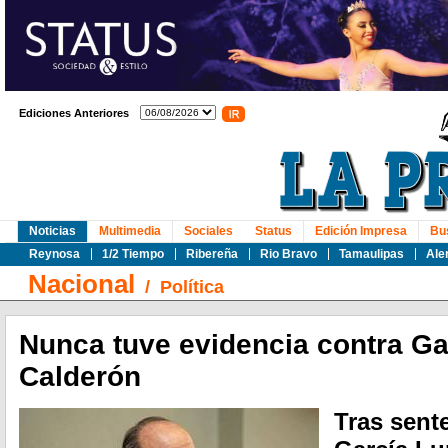
Ediciones Anteriores
Noticias
Multimedia
Sociales
Status
Edición Impresa
Bu
Reynosa
1/2 Tiempo
Ribereña
Rio Bravo
Tamaulipas
Ale
Nacional
/
Política
Nunca tuve evidencia contra Ga
Calderón
Tras sent