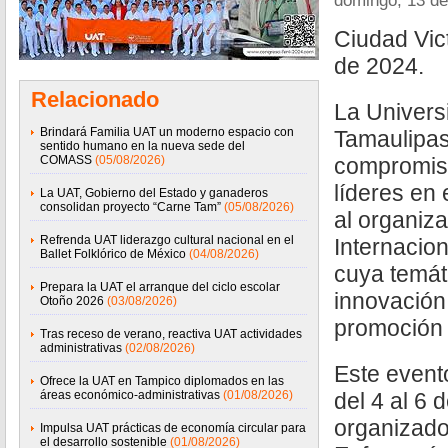
domingo, 13 de
Ciudad Vict
de 2024.
Relacionado
La Univer
Brindará Familia UAT un moderno espacio con
Tamaulipas
sentido humano en la nueva sede del
COMASS
(05/08/2026)
compromiso
líderes en 
La UAT, Gobierno del Estado y ganaderos
consolidan proyecto “Carne Tam”
(05/08/2026)
al organiz
Refrenda UAT liderazgo cultural nacional en el
Internacio
Ballet Folklórico de México
(04/08/2026)
cuya temáti
Prepara la UAT el arranque del ciclo escolar
innovación 
Otoño 2026
(03/08/2026)
promoción 
Tras receso de verano, reactiva UAT actividades
administrativas
(02/08/2026)
Este event
Ofrece la UAT en Tampico diplomados en las
áreas económico-administrativas
(01/08/2026)
del 4 al 6 
organizado
Impulsa UAT prácticas de economía circular para
el desarrollo sostenible
(01/08/2026)