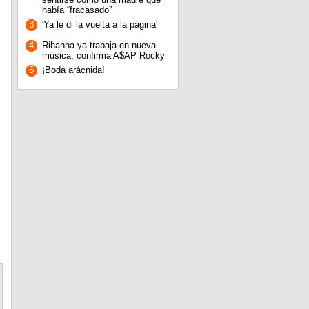
había “fracasado”
3
'Ya le di la vuelta a la página'
4
Rihanna ya trabaja en nueva
música, confirma A$AP Rocky
5
¡Boda arácnida!