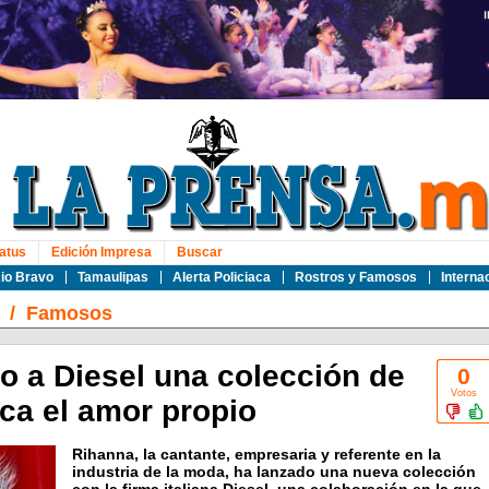
atus
Edición Impresa
Buscar
io Bravo
Tamaulipas
Alerta Policiaca
Rostros y Famosos
Interna
/
Famosos
o a Diesel una colección de
0
Votos
ca el amor propio
Rihanna, la cantante, empresaria y referente en la
industria de la moda, ha lanzado una nueva colección