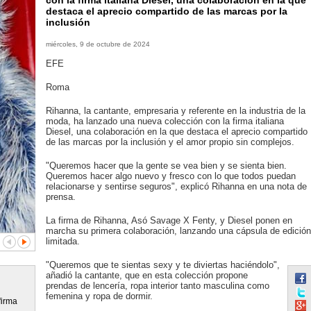
con la firma italiana Diesel, una colaboración en la que
destaca el aprecio compartido de las marcas por la
inclusión
miércoles, 9 de octubre de 2024
EFE
Roma
Rihanna, la cantante, empresaria y referente en la industria de la
moda, ha lanzado una nueva colección con la firma italiana
Diesel, una colaboración en la que destaca el aprecio compartido
de las marcas por la inclusión y el amor propio sin complejos.
"Queremos hacer que la gente se vea bien y se sienta bien.
Queremos hacer algo nuevo y fresco con lo que todos puedan
relacionarse y sentirse seguros", explicó Rihanna en una nota de
prensa.
La firma de Rihanna, Asó Savage X Fenty, y Diesel ponen en
marcha su primera colaboración, lanzando una cápsula de edición
limitada.
"Queremos que te sientas sexy y te diviertas haciéndolo",
añadió la cantante, que en esta colección propone
prendas de lencería, ropa interior tanto masculina como
femenina y ropa de dormir.
firma