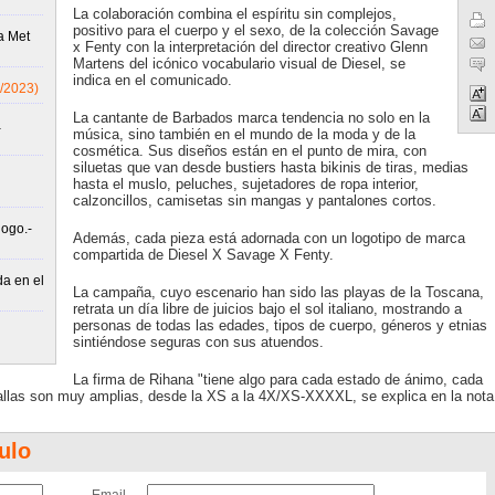
La colaboración combina el espíritu sin complejos,
positivo para el cuerpo y el sexo, de la colección Savage
a Met
x Fenty con la interpretación del director creativo Glenn
Martens del icónico vocabulario visual de Diesel, se
indica en el comunicado.
/2023)
La cantante de Barbados marca tendencia no solo en la
a
música, sino también en el mundo de la moda y de la
cosmética. Sus diseños están en el punto de mira, con
siluetas que van desde bustiers hasta bikinis de tiras, medias
hasta el muslo, peluches, sujetadores de ropa interior,
calzoncillos, camisetas sin mangas y pantalones cortos.
logo.-
Además, cada pieza está adornada con un logotipo de marca
compartida de Diesel X Savage X Fenty.
a en el
La campaña, cuyo escenario han sido las playas de la Toscana,
retrata un día libre de juicios bajo el sol italiano, mostrando a
personas de todas las edades, tipos de cuerpo, géneros y etnias
sintiéndose seguras con sus atuendos.
La firma de Rihana "tiene algo para cada estado de ánimo, cada
tallas son muy amplias, desde la XS a la 4X/XS-XXXXL, se explica en la nota
ulo