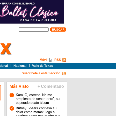
Móvil
RSS
cional
Nacional
Valle de Texas
Suscribete a esta Sección
Más Visto
+ Comentado
1
Karol G, estrena ‘No me
arrepiento de sentir tanto’, su
esperado sexto álbum
2
Britney Spears confiesa su
dolor como mamá: llegó a
sentirse como una madre que