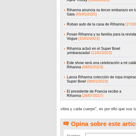
A$AP Rocky
(06/08/2026)
Rihanna anuncia su tercer embarazo en l
Gala
(05/05/2025)
Roban auto de la casa de Rihanna
(27/03
Posan Rihanna y su familia para la revist
Vogue
(15/02/2023)
Rihanna actuó en el Super Bowl
¡embarazada!
(12/02/2023)
Este show será una celebración a mi catá
Rihanna
(09/02/2023)
Lanza Rihanna colección de ropa inspirad
Super Bowl
(08/01/2023)
El presidente de Francia recibe a
Rihanna
(26/07/2017)
vibra y cada cuerpo", es por ello que sus 
Opina sobre este artíc