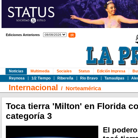
Ediciones Anteriores
Noticias
Multimedia
Sociales
Status
Edición Impresa
Bu
Reynosa
1/2 Tiempo
Ribereña
Rio Bravo
Tamaulipas
Ale
Internacional
/
Norteamérica
Toca tierra 'Milton' en Florida
categoría 3
El podero