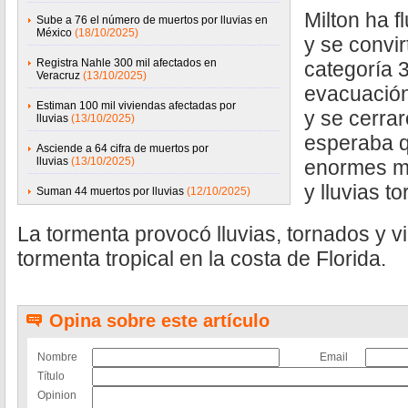
Milton ha f
Sube a 76 el número de muertos por lluvias en
México
(18/10/2025)
y se convi
Registra Nahle 300 mil afectados en
categoría 3
Veracruz
(13/10/2025)
evacuación
Estiman 100 mil viviendas afectadas por
y se cerra
lluvias
(13/10/2025)
esperaba q
Asciende a 64 cifra de muertos por
lluvias
(13/10/2025)
enormes ma
y lluvias to
Suman 44 muertos por lluvias
(12/10/2025)
La tormenta provocó lluvias, tornados y v
tormenta tropical en la costa de Florida.
Opina sobre este artículo
Nombre
Email
Título
Opinion