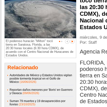
tocó tierr
las 20:30 
CDMX), de
Nacional 
Estados U
miércoles, 9 d
El poderoso huracán "Milton" tocó
Por: Staff
tierra en Saratosa, Florida, a las
20:30 horas locales (6:30 hora CDMX), de
Agencia R
acuerdo con el Centro Nacional de Huracanes de
Estados Unidos.
FLORIDA, 
Relacionado
poderoso h
tierra en S
Autoridades de México y Estados Unidos vigilan
posible tormenta tropical en el Golfo de
20:30 hora
México
(16/06/2026)
CDMX), de 
Reportan daños menores por 'Boris' en Guerrero
y Oaxaca
(09/06/2026)
Centro Nac
de Estados
Suman 79 muertos y 19 desaparecidos por
lluvias
(23/10/2025)