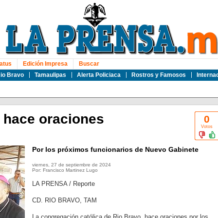
atus
Edición Impresa
Buscar
io Bravo
Tamaulipas
Alerta Policiaca
Rostros y Famosos
Interna
a hace oraciones
0
Votos
Por los próximos funcionarios de Nuevo Gabinete
viernes, 27 de septiembre de 2024
Por: Francisco Martinez Lugo
LA PRENSA / Reporte
CD. RIO BRAVO, TAM
La congregación católica de Rio Bravo, hace oraciones por los