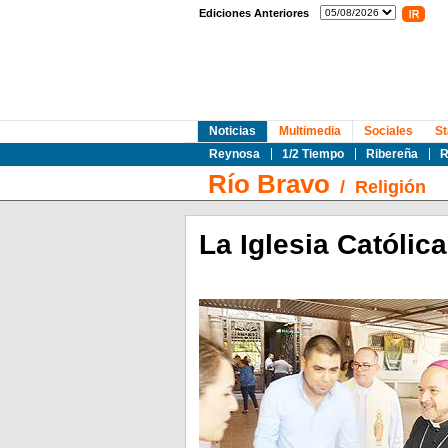
Ediciones Anteriores
Noticias
Multimedia
Sociales
St
Reynosa
1/2 Tiempo
Ribereña
R
Río Bravo
/
Religión
La Iglesia Católic