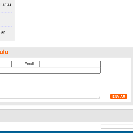
llantas
 Fan
ulo
Email