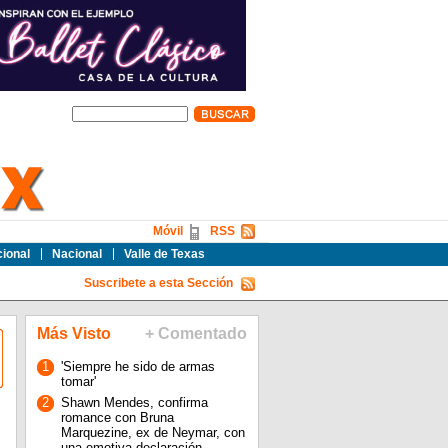
Móvil
RSS
cional
Nacional
Valle de Texas
Suscribete a esta Sección
Más Visto
+ Comentado
1
'Siempre he sido de armas
tomar'
2
Shawn Mendes, confirma
romance con Bruna
Marquezine, ex de Neymar, con
una emotiva declaración