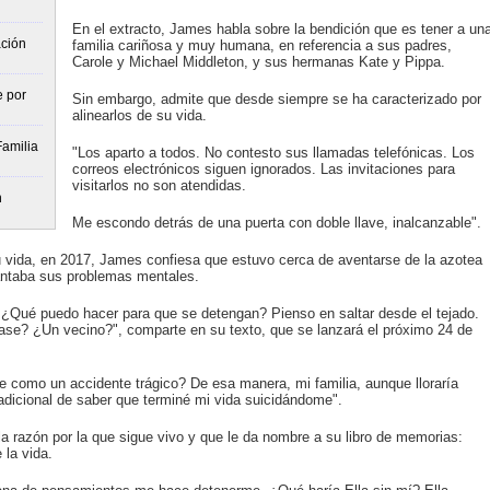
En el extracto, James habla sobre la bendición que es tener a un
ación
familia cariñosa y muy humana, en referencia a sus padres,
Carole y Michael Middleton, y sus hermanas Kate y Pippa.
e por
Sin embargo, admite que desde siempre se ha caracterizado por
alinearlos de su vida.
Familia
"Los aparto a todos. No contesto sus llamadas telefónicas. Los
correos electrónicos siguen ignorados. Las invitaciones para
visitarlos no son atendidas.
n
Me escondo detrás de una puerta con doble llave, inalcanzable".
 vida, en 2017, James confiesa que estuvo cerca de aventarse de la azotea
antaba sus problemas mentales.
¿Qué puedo hacer para que se detengan? Pienso en saltar desde el tejado.
se? ¿Un vecino?", comparte en su texto, que se lanzará el próximo 24 de
rse como un accidente trágico? De esa manera, mi familia, aunque lloraría
adicional de saber que terminé mi vida suicidándome".
a razón por la que sigue vivo y que le da nombre a su libro de memorias:
 la vida.