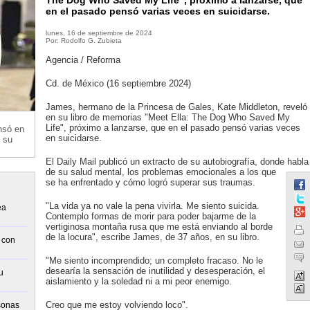
The Dog Who Saved My Life", próximo a lanzarse, que
en el pasado pensó varias veces en suicidarse.
lunes, 16 de septiembre de 2024
Por: Rodolfo G. Zubieta
Agencia / Reforma
Cd. de México (16 septiembre 2024)
James, hermano de la Princesa de Gales, Kate Middleton, reveló
en su libro de memorias "Meet Ella: The Dog Who Saved My
Life", próximo a lanzarse, que en el pasado pensó varias veces
nsó en
en suicidarse.
 su
El Daily Mail publicó un extracto de su autobiografía, donde habla
de su salud mental, los problemas emocionales a los que
se ha enfrentado y cómo logró superar sus traumas.
"La vida ya no vale la pena vivirla. Me siento suicida.
ea
Contemplo formas de morir para poder bajarme de la
vertiginosa montaña rusa que me está enviando al borde
de la locura", escribe James, de 37 años, en su libro.
 con
"Me siento incomprendido; un completo fracaso. No le
desearía la sensación de inutilidad y desesperación, el
u
aislamiento y la soledad ni a mi peor enemigo.
Creo que me estoy volviendo loco".
sonas