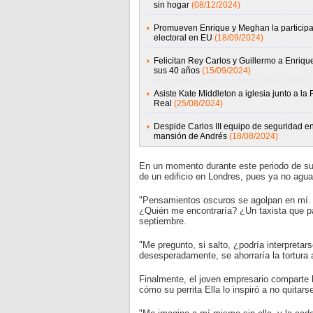
sin hogar
(08/12/2024)
Promueven Enrique y Meghan la particip
electoral en EU
(18/09/2024)
Felicitan Rey Carlos y Guillermo a Enriqu
sus 40 años
(15/09/2024)
Asiste Kate Middleton a iglesia junto a la 
Real
(25/08/2024)
Despide Carlos III equipo de seguridad e
mansión de Andrés
(18/08/2024)
En un momento durante este periodo de su
de un edificio en Londres, pues ya no agu
"Pensamientos oscuros se agolpan en mí. 
¿Quién me encontraría? ¿Un taxista que pa
septiembre.
"Me pregunto, si salto, ¿podría interpreta
desesperadamente, se ahorraría la tortura 
Finalmente, el joven empresario comparte l
cómo su perrita Ella lo inspiró a no quitarse