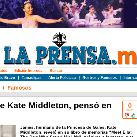
atus
Edición Impresa
Buscar
io Bravo
Tamaulipas
Alerta Policiaca
Rostros y Famosos
Interna
/
Famosos
 Kate Middleton, pensó en
0
Votos
James, hermano de la Princesa de Gales, Kate
Middleton, reveló en su libro de memorias "Meet Ella: