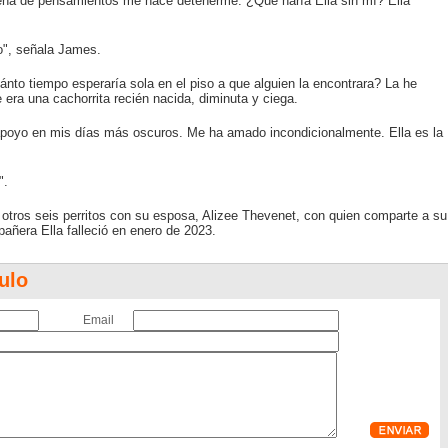
dena de pensamientos me hace detenerme. ¿Qué haría Ella sin mí? Ella
o", señala James.
ánto tiempo esperaría sola en el piso a que alguien la encontrara? La he
era una cachorrita recién nacida, diminuta y ciega.
poyo en mis días más oscuros. Me ha amado incondicionalmente. Ella es la
".
otros seis perritos con su esposa, Alizee Thevenet, con quien comparte a su
mpañera Ella falleció en enero de 2023.
ulo
Email