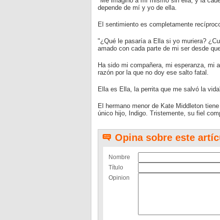
"Me imagino a mí mismo sin ella, y la ca
depende de mí y yo de ella.
El sentimiento es completamente recíproc
"¿Qué le pasaría a Ella si yo muriera? ¿Cu
amado con cada parte de mi ser desde que 
Ha sido mi compañera, mi esperanza, mi a
razón por la que no doy ese salto fatal.
Ella es Ella, la perrita que me salvó la vida
El hermano menor de Kate Middleton tiene 
único hijo, Indigo. Tristemente, su fiel co
Opina sobre este artíc
Nombre
Título
Opinion