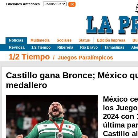
Ediciones Anteriores
Noticias
Multimedia
Sociales
Status
Edición Impresa
Bu
Reynosa
1/2 Tiempo
Ribereña
Rio Bravo
Tamaulipas
Ale
1/2 Tiempo
/
Juegos Paralímpicos
Castillo gana Bronce; México q
medallero
México ce
los Juego
2024 con 
última pa
Castillo a