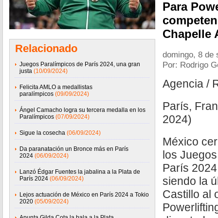
Para Powe
competenc
Chapelle 
Relacionado
domingo, 8 de 
Por: Rodrigo 
Juegos Paralímpicos de París 2024, una gran
justa
(10/09/2024)
Agencia / 
Felicita AMLO a medallistas
paralímpicos
(09/09/2024)
París, Fra
Ángel Camacho logra su tercera medalla en los
2024)
Paralímpicos
(07/09/2024)
Sigue la cosecha
(06/09/2024)
México cer
Da paranatación un Bronce más en París
los Juegos
2024
(06/09/2024)
París 2024
Lanzó Édgar Fuentes la jabalina a la Plata de
siendo la 
París 2024
(06/09/2024)
Castillo al
Lejos actuación de México en París 2024 a Tokio
2020
(05/09/2024)
Powerlifti
Apunta Gilda Cota la bala a la Plata