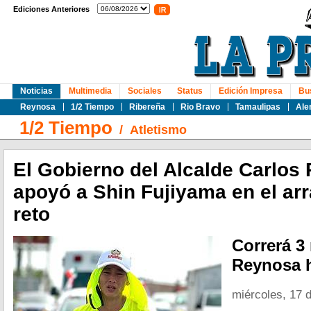
Ediciones Anteriores
Noticias
Multimedia
Sociales
Status
Edición Impresa
Bu
Reynosa
1/2 Tiempo
Ribereña
Rio Bravo
Tamaulipas
Ale
1/2 Tiempo
/
Atletismo
El Gobierno del Alcalde Carlos 
apoyó a Shin Fujiyama en el ar
reto
Correrá 3
Reynosa 
miércoles, 17 d