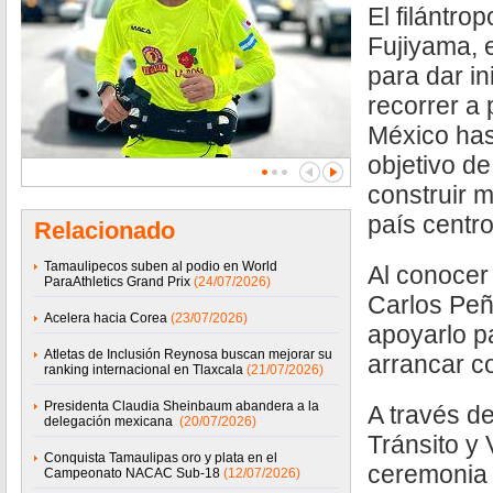
El filántro
Fujiyama, e
para dar in
recorrer a 
México has
objetivo d
construir 
país centr
Relacionado
Tamaulipecos suben al podio en World
Al conocer 
ParaAthletics Grand Prix
(24/07/2026)
Carlos Peñ
Acelera hacia Corea
(23/07/2026)
apoyarlo p
Atletas de Inclusión Reynosa buscan mejorar su
arrancar co
ranking internacional en Tlaxcala
(21/07/2026)
Presidenta Claudia Sheinbaum abandera a la
A través de
delegación mexicana
(20/07/2026)
Tránsito y V
Conquista Tamaulipas oro y plata en el
ceremonia 
Campeonato NACAC Sub-18
(12/07/2026)