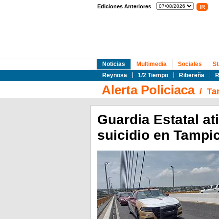
Ediciones Anteriores
Noticias
Multimedia
Sociales
St
Reynosa
1/2 Tiempo
Ribereña
R
Alerta Policiaca
/
Ta
Guardia Estatal at
suicidio en Tampi