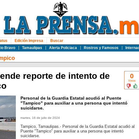
atus
Edición Impresa
Buscar
io Bravo
Tamaulipas
Alerta Policiaca
Rostros y Famosos
Interna
mpico
iende reporte de intento de
0
Votos
co
Personal de la Guardia Estatal acudió al Puente
"Tampico" para auxiliar a una persona que intentó
suicidarse.
martes, 16 de julio de 2024
Tampico, Tamaulipas.- Personal de la Guardia Estatal acudió al
Puente "Tampico" para auxiliar a una persona que intentó
suicidarse.