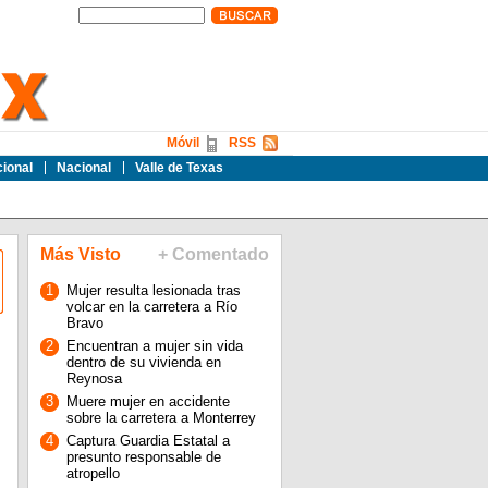
Móvil
RSS
cional
Nacional
Valle de Texas
Más Visto
+ Comentado
1
Mujer resulta lesionada tras
volcar en la carretera a Río
Bravo
2
Encuentran a mujer sin vida
dentro de su vivienda en
Reynosa
3
Muere mujer en accidente
sobre la carretera a Monterrey
4
Captura Guardia Estatal a
presunto responsable de
atropello