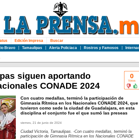
atus
Edición Impresa
Buscar
io Bravo
Tamaulipas
Alerta Policiaca
Rostros y Famosos
Interna
o
ipas siguen aportando
0
Votos
Nacionales CONADE 2024
Con cuatro medallas, terminó la participación de
Gimnasia Rítmica en los Nacionales CONADE 2024, que
tuvieron como sede la ciudad de Guadalajara, en esta
disciplina el conjunto fue el que sumó las preseas
viernes, 21 de junio de 2024
Ciudad Victoria, Tamaulipas. -Con cuatro medallas, terminó la
participación de Gimnasia Rítmica en los Nacionales CONADE