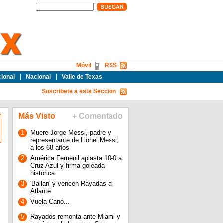
Móvil
RSS
cional
Nacional
Valle de Texas
Suscribete a esta Sección
Más Visto
+ Comentado
1
Muere Jorge Messi, padre y
representante de Lionel Messi,
a los 68 años
2
América Femenil aplasta 10-0 a
Cruz Azul y firma goleada
histórica
3
'Bailan' y vencen Rayadas al
Atlante
4
Vuela Canó...
5
Rayados remonta ante Miami y