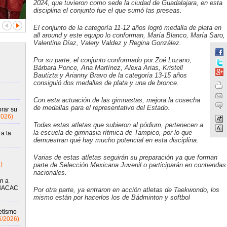
2024, que tuvieron como sede la ciudad de Guadalajara, en esta
disciplina el conjunto fue el que sumó las preseas.
El conjunto de la categoría 11-12 años logró medalla de plata en
all around y este equipo lo conforman, María Blanco, María Saro,
Valentina Díaz, Valery Valdez y Regina González.
Por su parte, el conjunto conformado por Zoé Lozano,
Bárbara Ponce, Ana Martínez, Alexa Arias, Kristell
Bautizta y Arianny Bravo de la categoría 13-15 años
consiguió dos medallas de plata y una de bronce.
Con esta actuación de las gimnastas, mejora la cosecha
de medallas para el representativo del Estado.
rar su
2026)
Todas estas atletas que subieron al pódium, pertenecen a
la escuela de gimnasia rítmica de Tampico, por lo que
a la
demuestran qué hay mucho potencial en esta disciplina.
Varias de estas atletas seguirán su preparación ya que forman
)
parte de Selección Mexicana Juvenil o participarán en contiendas
nacionales.
n a
 NACAC
Por otra parte, ya entraron en acción atletas de Taekwondo, los
mismo están por hacerlos los de Bádminton y softbol
etismo
6/2026)