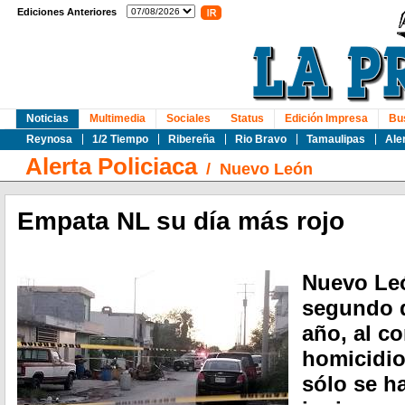
Ediciones Anteriores
Noticias
Multimedia
Sociales
Status
Edición Impresa
Bu
Reynosa
1/2 Tiempo
Ribereña
Rio Bravo
Tamaulipas
Ale
Alerta Policiaca
/
Nuevo León
Empata NL su día más rojo
Nuevo Leó
segundo d
año, al co
homicidio
sólo se h