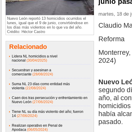
junio pas
martes, 18 de 
Nuevo León reportó 13 homicidios ocurridos el
lunes, igual que el 9 de junio, convirtiéndose en
Claudio Ma
los días más violentos en lo que va del año.
Crédito: Héctor Castro
Reforma
Relacionado
Monterrey,
Lidera NL homicidios a nivel
2024)
nacional
(30/04/2025)
Secuestran y asesinan a
comerciante
(28/08/2024)
Nuevo Le
Suma NL 23 días como entidad más
violenta
(22/08/2024)
segundo d
año, al con
Caen dos tras persecución y enfrentamiento en
Nuevo León
(27/06/2024)
homicidios 
Tiene NL su día más violento del año; fueron
había alca
14
(27/06/2024)
pasado.
Realizan operativo en Penal de
Apodaca
(06/05/2024)