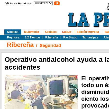
Ediciones Anteriores
Noticias
Multimedia
Sociales
Status
Edición Impresa
Bu
Reynosa
1/2 Tiempo
Ribereña
Rio Bravo
Tamaulipas
Ale
Ribereña
/
Seguridad
Operativo antialcohol ayuda a l
accidentes
El operat
todo un é
disminuid
ciento lo
provocado