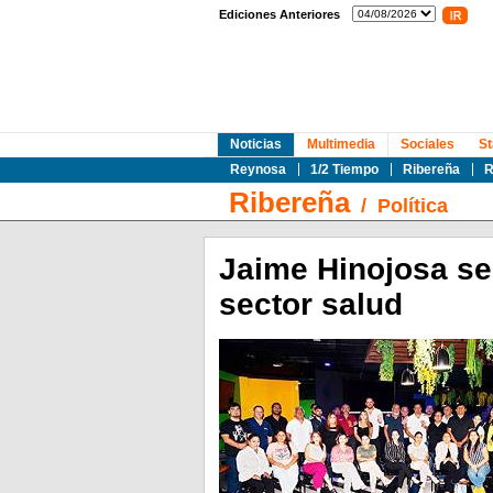
Ediciones Anteriores
Noticias
Multimedia
Sociales
St
Reynosa
1/2 Tiempo
Ribereña
R
Ribereña
/
Política
Jaime Hinojosa se
sector salud