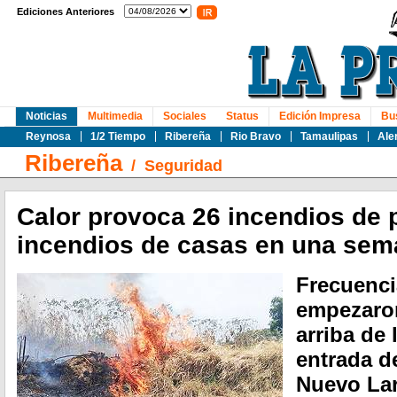
Ediciones Anteriores
Noticias
Multimedia
Sociales
Status
Edición Impresa
Bu
Reynosa
1/2 Tiempo
Ribereña
Rio Bravo
Tamaulipas
Ale
Ribereña
/
Seguridad
Calor provoca 26 incendios de p
incendios de casas en una se
Frecuenci
empezaron
arriba de 
entrada d
Nuevo La