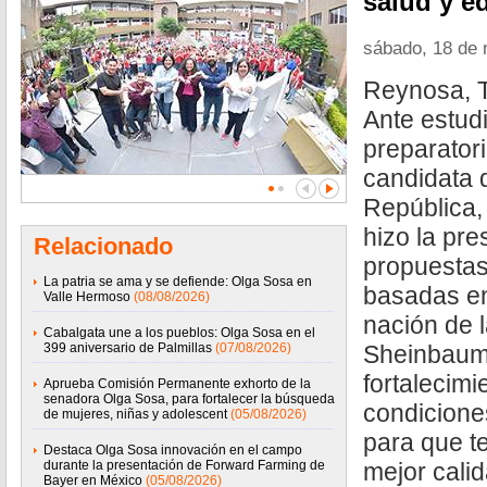
salud y e
sábado, 18 de
Reynosa, 
Ante estudi
preparatori
candidata 
República,
hizo la pr
Relacionado
propuesta
La patria se ama y se defiende: Olga Sosa en
basadas en
Valle Hermoso
(08/08/2026)
nación de 
Cabalgata une a los pueblos: Olga Sosa en el
399 aniversario de Palmillas
(07/08/2026)
Sheinbaum,
fortalecimi
Aprueba Comisión Permanente exhorto de la
senadora Olga Sosa, para fortalecer la búsqueda
condicione
de mujeres, niñas y adolescent
(05/08/2026)
para que t
Destaca Olga Sosa innovación en el campo
durante la presentación de Forward Farming de
mejor calid
Bayer en México
(05/08/2026)