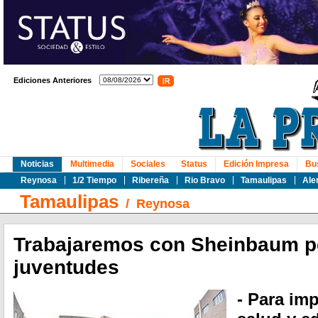
Ediciones Anteriores
Noticias
Multimedia
Sociales
Status
Edición Impresa
Bu
Reynosa
1/2 Tiempo
Ribereña
Rio Bravo
Tamaulipas
Ale
Tamaulipas
/
Reynosa
Trabajaremos con Sheinbaum p
juventudes
- Para im