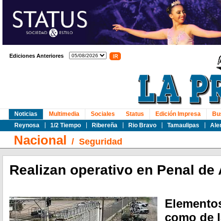
Ediciones Anteriores
Noticias
Multimedia
Sociales
Status
Edición Impresa
Bu
Reynosa
1/2 Tiempo
Ribereña
Rio Bravo
Tamaulipas
Ale
Nacional
/
Seguridad
Realizan operativo en Penal de
Elementos
como de l