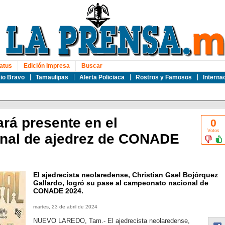
atus
Edición Impresa
Buscar
io Bravo
Tamaulipas
Alerta Policiaca
Rostros y Famosos
Interna
ará presente en el
0
Votos
nal de ajedrez de CONADE
El ajedrecista neolaredense, Christian Gael Bojórquez
Gallardo, logró su pase al campeonato nacional de
CONADE 2024.
martes, 23 de abril de 2024
NUEVO LAREDO, Tam.- El ajedrecista neolaredense,