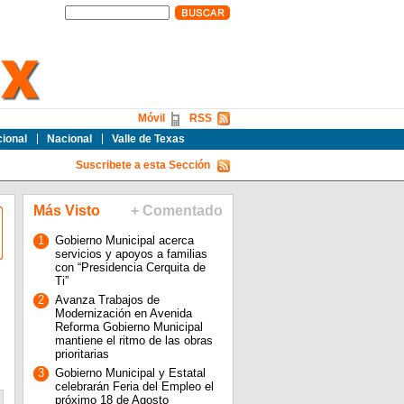
Móvil
RSS
cional
Nacional
Valle de Texas
Suscribete a esta Sección
Más Visto
+ Comentado
1
Gobierno Municipal acerca
servicios y apoyos a familias
con “Presidencia Cerquita de
Ti”
2
Avanza Trabajos de
Modernización en Avenida
Reforma Gobierno Municipal
mantiene el ritmo de las obras
prioritarias
3
Gobierno Municipal y Estatal
celebrarán Feria del Empleo el
próximo 18 de Agosto