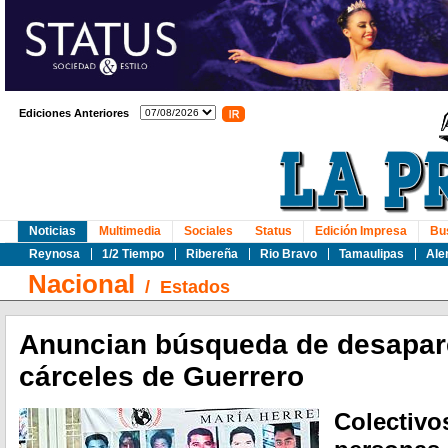
Ediciones Anteriores
Noticias
Multimedia
Sociales
Status
Edición Impresa
Bu
Reynosa
1/2 Tiempo
Ribereña
Rio Bravo
Tamaulipas
Ale
Nacional
/
Estados
Anuncian búsqueda de desapar
cárceles de Guerrero
Colectivo