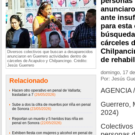
personas 
anunciaro
ante insu
para esta 
búsquedas
cárceles 
Chilpanci
Diversos colectivos que buscan a desaparecidos
anunciaron en Guerrero actividades dentro de
de rehabil
cárceles de Acapulco y Chilpancingo. Crédito:
Jesús Guerrero
domingo, 17 d
Por: Jesús Gue
Relacionado
AGENCIA 
Hacen otro operativo en penal de Vallarta;
trasladan a 7
(26/05/2026)
Guerrero, 
Sube a dos la cifra de muertos por riña en penal
de Sonora
(23/05/2026)
2024)
Reportan un muerto y 5 heridos tras riña en
penal en Sonora
(22/05/2026)
Colectivos
personas 
Exhiben fiesta con mujeres y alcohol en penal de