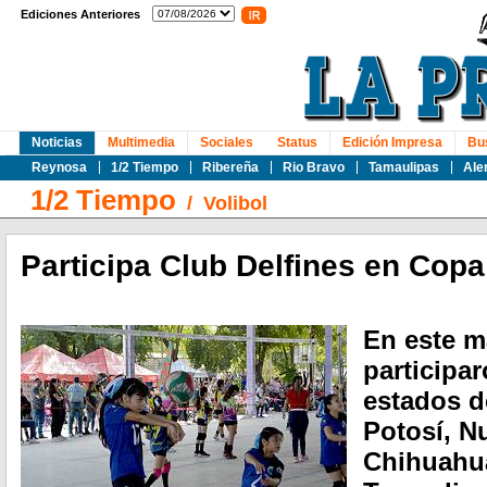
Ediciones Anteriores
Noticias
Multimedia
Sociales
Status
Edición Impresa
Bu
Reynosa
1/2 Tiempo
Ribereña
Rio Bravo
Tamaulipas
Ale
1/2 Tiempo
/
Volibol
Participa Club Delfines en Copa
En este 
participa
estados d
Potosí, N
Chihuahua