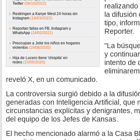
Twitter
(09/10/2022)
realizando 
la difusión
Restringen a Kanye West 24 horas sin
Instagram
(16/03/2022)
tipo, info
Reportan fallas en FB, Instagram y
Reporter.
WhatsApp
(18/02/2021)
Preocupan a Jolie los niños en hogares
"La búsqued
violentos
(19/08/2020)
y continua
Hija de Lucero tiene 'chispita' en
intento de 
redes
(15/05/2020)
eliminarem
reveló X, en un comunicado.
La controversia surgió debido a la difusi
generadas con Inteligencia Artificial, que
circunstancias explícitas y denigrantes, 
del equipo de los Jefes de Kansas.
El hecho mencionado alarmó a la Casa Bl