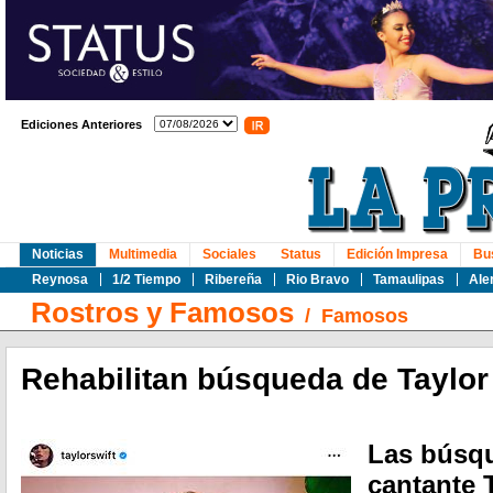
Ediciones Anteriores
Noticias
Multimedia
Sociales
Status
Edición Impresa
Bu
Reynosa
1/2 Tiempo
Ribereña
Rio Bravo
Tamaulipas
Ale
Rostros y Famosos
/
Famosos
Rehabilitan búsqueda de Taylor
Las búsqu
cantante 