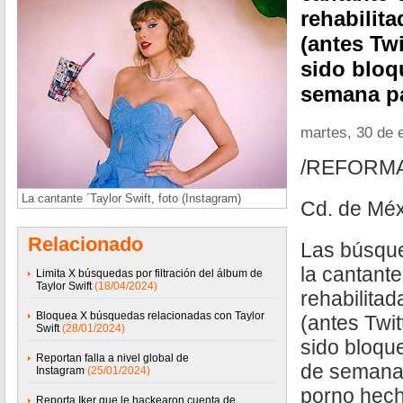
rehabilita
(antes Twi
sido bloq
semana p
martes, 30 de 
/REFORM
La cantante ´Taylor Swift, foto (Instagram)
Cd. de Méx
Relacionado
Las búsque
la cantante
Limita X búsquedas por filtración del álbum de
Taylor Swift
(18/04/2024)
rehabilitad
Bloquea X búsquedas relacionadas con Taylor
(antes Twit
Swift
(28/01/2024)
sido bloque
Reportan falla a nivel global de
de semana
Instagram
(25/01/2024)
porno hech
Reporta Iker que le hackearon cuenta de