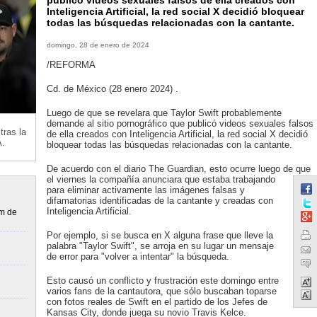
publicó videos sexuales falsos de ella creados con
Inteligencia Artificial, la red social X decidió bloquear
todas las búsquedas relacionadas con la cantante.
domingo, 28 de enero de 2024
/REFORMA
Cd. de México (28 enero 2024) .
Luego de que se revelara que Taylor Swift probablemente
demande al sitio pornográfico que publicó videos sexuales falsos
tras la
de ella creados con Inteligencia Artificial, la red social X decidió
A.
bloquear todas las búsquedas relacionadas con la cantante.
De acuerdo con el diario The Guardian, esto ocurre luego de que
el viernes la compañía anunciara que estaba trabajando
para eliminar activamente las imágenes falsas y
difamatorias identificadas de la cantante y creadas con
Inteligencia Artificial.
um de
Por ejemplo, si se busca en X alguna frase que lleve la
palabra "Taylor Swift", se arroja en su lugar un mensaje
de error para "volver a intentar" la búsqueda.
Esto causó un conflicto y frustración este domingo entre
varios fans de la cantautora, que sólo buscaban toparse
con fotos reales de Swift en el partido de los Jefes de
Kansas City, donde juega su novio Travis Kelce.