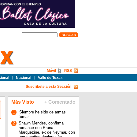
Móvil
RSS
cional
Nacional
Valle de Texas
Suscribete a esta Sección
Más Visto
+ Comentado
1
'Siempre he sido de armas
tomar'
2
Shawn Mendes, confirma
romance con Bruna
Marquezine, ex de Neymar, con
una emotiva declaración