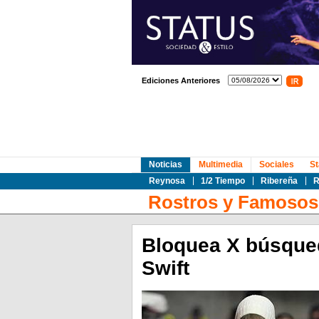
Ediciones Anteriores
Noticias
Multimedia
Sociales
St
Reynosa
1/2 Tiempo
Ribereña
R
Rostros y Famosos
Bloquea X búsqued
Swift