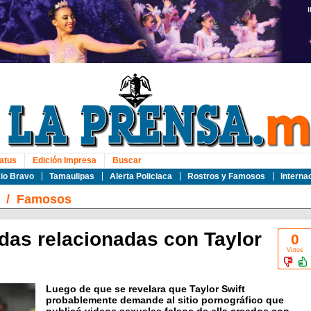
atus
Edición Impresa
Buscar
io Bravo
Tamaulipas
Alerta Policiaca
Rostros y Famosos
Interna
/
Famosos
as relacionadas con Taylor
0
Votos
Luego de que se revelara que Taylor Swift
probablemente demande al sitio pornográfico que