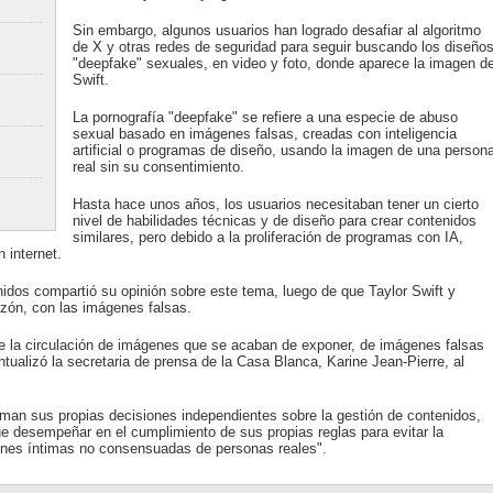
Sin embargo, algunos usuarios han logrado desafiar al algoritmo
de X y otras redes de seguridad para seguir buscando los diseño
"deepfake" sexuales, en video y foto, donde aparece la imagen d
Swift.
La pornografía "deepfake" se refiere a una especie de abuso
sexual basado en imágenes falsas, creadas con inteligencia
artificial o programas de diseño, usando la imagen de una person
real sin su consentimiento.
Hasta hace unos años, los usuarios necesitaban tener un cierto
nivel de habilidades técnicas y de diseño para crear contenidos
similares, pero debido a la proliferación de programas con IA,
 internet.
idos compartió su opinión sobre este tema, luego de que Taylor Swift y
azón, con las imágenes falsas.
e la circulación de imágenes que se acaban de exponer, de imágenes falsas
tualizó la secretaria de prensa de la Casa Blanca, Karine Jean-Pierre, al
oman sus propias decisiones independientes sobre la gestión de contenidos,
e desempeñar en el cumplimiento de sus propias reglas para evitar la
enes íntimas no consensuadas de personas reales".