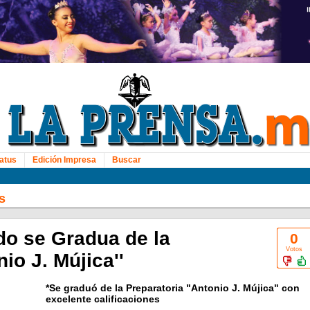
atus
Edición Impresa
Buscar
s
do se Gradua de la
0
Votos
io J. Mújica''
*Se graduó de la Preparatoria "Antonio J. Mújica" con
excelente calificaciones