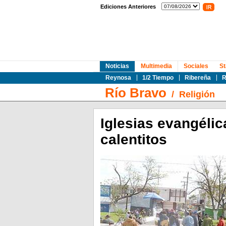
Ediciones Anteriores
Noticias
Multimedia
Sociales
St
Reynosa
1/2 Tiempo
Ribereña
R
Río Bravo
/
Religión
Iglesias evangéli
calentitos