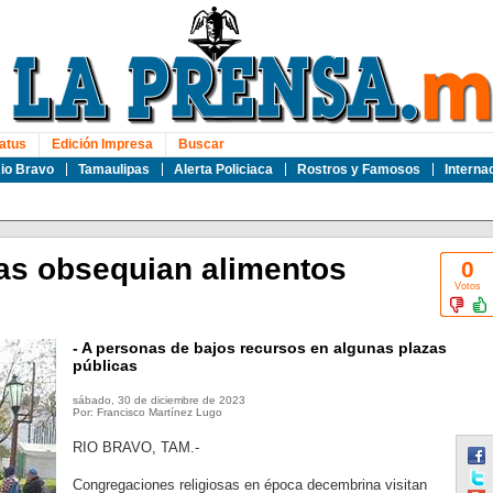
atus
Edición Impresa
Buscar
io Bravo
Tamaulipas
Alerta Policiaca
Rostros y Famosos
Interna
cas obsequian alimentos
0
Votos
- A personas de bajos recursos en algunas plazas
públicas
sábado, 30 de diciembre de 2023
Por: Francisco Martínez Lugo
RIO BRAVO, TAM.-
Congregaciones religiosas en época decembrina visitan