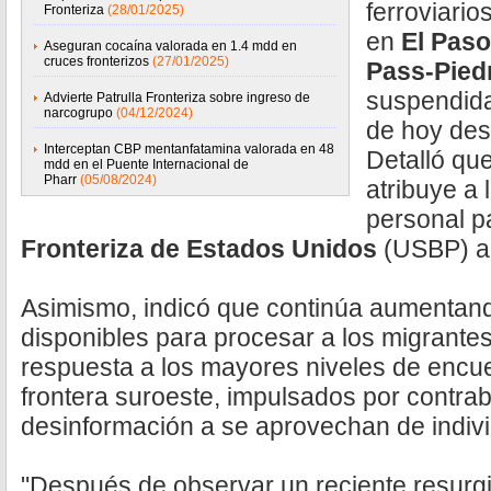
ferroviario
Fronteriza
(28/01/2025)
en
El Pas
Aseguran cocaína valorada en 1.4 mdd en
cruces fronterizos
(27/01/2025)
Pass-Pied
suspendida
Advierte Patrulla Fronteriza sobre ingreso de
narcogrupo
(04/12/2024)
de hoy desd
Interceptan CBP mentanfatamina valorada en 48
Detalló qu
mdd en el Puente Internacional de
Pharr
(05/08/2024)
atribuye a l
personal p
Fronteriza de Estados Unidos
(USBP) a 
Asimismo, indicó que continúa aumentand
disponibles para procesar a los migrant
respuesta a los mayores niveles de encue
frontera suroeste, impulsados por contr
desinformación a se aprovechan de indivi
"Después de observar un reciente resurg