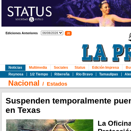
Ediciones Anteriores
Noticias
Multimedia
Sociales
Status
Edición Impresa
Bu
Reynosa
1/2 Tiempo
Ribereña
Rio Bravo
Tamaulipas
Ale
Nacional
/
Estados
Suspenden temporalmente puent
en Texas
La Oficin