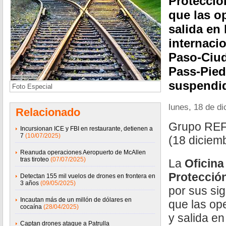
Protecció
que las o
salida en 
internaci
Paso-Ciud
Pass-Pied
suspendi
Foto Especial
lunes, 18 de d
Relacionado
Grupo RE
Incursionan ICE y FBI en restaurante, detienen a
7
(10/07/2025)
(18 diciem
Reanuda operaciones Aeropuerto de McAllen
tras tiroteo
(07/07/2025)
La
Oficina
Protección
Detectan 155 mil vuelos de drones en frontera en
3 años
(09/05/2025)
por sus sig
Incautan más de un millón de dólares en
que las op
cocaína
(28/04/2025)
y salida en
Captan drones ataque a Patrulla