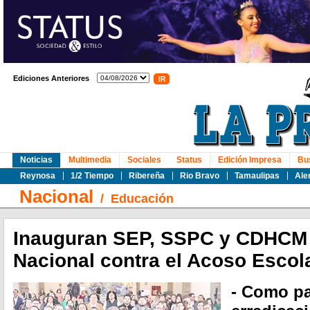
Ediciones Anteriores
Noticias
Multimedia
Sociales
Status
Edición Impresa
Bu
Reynosa
1/2 Tiempo
Ribereña
Rio Bravo
Tamaulipas
Ale
Nacional
/
Educación
Inauguran SEP, SSPC y CDHCM
Nacional contra el Acoso Escol
- Como pa