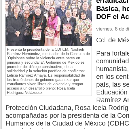
erradicac
Básica, h
DOF el Ac
viernes, 8 de 
Cd. de Méx
Presenta la presidenta de la CDHCM, Nashieli
Para fortal
Ramírez Hernández, resultados de la Consulta de
“Opiniones sobre la violencia entre pares en
comunidad 
primaria y secundaria”. Gobierno de México es
promotor del diálogo constructivo, de la
humanista, 
solidaridad y la solución pacífica de conflictos:
en los cent
Leticia Ramírez Amaya. Es responsabilidad de
los tres órdenes de gobierno garantizar que
país, las s
estudiantes vivan libres de violencia y tengan
acceso a un desarrollo pleno: Rosa Icela
Educación 
Rodríguez Velázquez.
Ramírez Am
Protección Ciudadana, Rosa Icela Rodrí
acompañadas por la presidenta de la Co
Humanos de la Ciudad de México (CDHCM