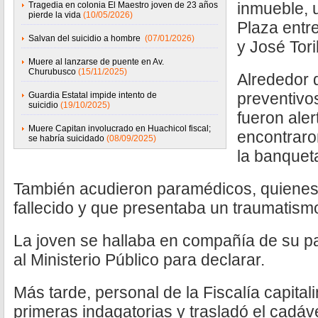
inmueble, 
Tragedia en colonia El Maestro joven de 23 años
pierde la vida
(10/05/2026)
Plaza entr
Salvan del suicidio a hombre
(07/01/2026)
y José Tor
Muere al lanzarse de puente en Av.
Churubusco
(15/11/2025)
Alrededor d
preventivos
Guardia Estatal impide intento de
suicidio
(19/10/2025)
fueron aler
Muere Capitan involucrado en Huachicol fiscal;
encontraro
se habría suicidado
(08/09/2025)
la banquet
También acudieron paramédicos, quienes
fallecido y que presentaba un traumatism
La joven se hallaba en compañía de su pa
al Ministerio Público para declarar.
Más tarde, personal de la Fiscalía capitali
primeras indagatorias y trasladó el cadáver