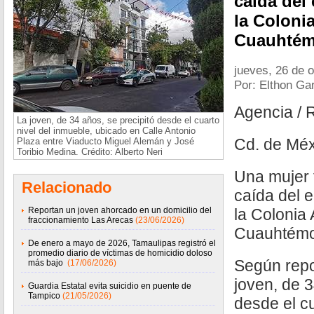
caída del 
la Colonia
Cuauhtém
jueves, 26 de 
Por: Elthon Ga
Agencia / 
La joven, de 34 años, se precipitó desde el cuarto
nivel del inmueble, ubicado en Calle Antonio
Cd. de Méx
Plaza entre Viaducto Miguel Alemán y José
Toribio Medina. Crédito: Alberto Neri
Una mujer f
Relacionado
caída del e
Reportan un joven ahorcado en un domicilio del
la Colonia 
fraccionamiento Las Arecas
(23/06/2026)
Cuauhtémo
De enero a mayo de 2026, Tamaulipas registró el
promedio diario de víctimas de homicidio doloso
Según repo
más bajo
(17/06/2026)
joven, de 3
Guardia Estatal evita suicidio en puente de
Tampico
(21/05/2026)
desde el cu