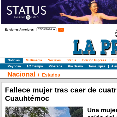
Ediciones Anteriores
Noticias
Multimedia
Sociales
Status
Edición Impresa
Bu
Reynosa
1/2 Tiempo
Ribereña
Rio Bravo
Tamaulipas
Ale
Nacional
/
Estados
Fallece mujer tras caer de cuat
Cuauhtémoc
Una mujer 