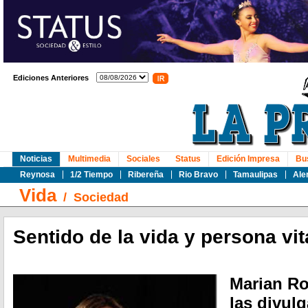
Ediciones Anteriores
Noticias
Multimedia
Sociales
Status
Edición Impresa
Bu
Reynosa
1/2 Tiempo
Ribereña
Rio Bravo
Tamaulipas
Ale
Vida
/
Sociedad
Sentido de la vida y persona vi
Marian Ro
las divul