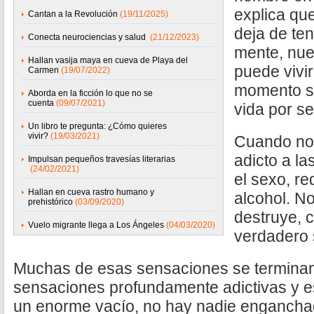
explica qu
Cantan a la Revolución
(19/11/2025)
deja de ten
Conecta neurociencias y salud
(21/12/2023)
mente, nues
Hallan vasija maya en cueva de Playa del
puede vivir
Carmen
(19/07/2022)
momento su
Aborda en la ficción lo que no se
cuenta
(09/07/2021)
vida por s
Un libro te pregunta: ¿Cómo quieres
vivir?
(19/03/2021)
Cuando no 
adicto a la
Impulsan pequeños travesías literarias
(24/02/2021)
el sexo, re
Hallan en cueva rastro humano y
alcohol. No
prehistórico
(03/09/2020)
destruye, 
Vuelo migrante llega a Los Ángeles
(04/03/2020)
verdadero 
Muchas de esas sensaciones se terminan
sensaciones profundamente adictivas y 
un enorme vacío, no hay nadie engancha