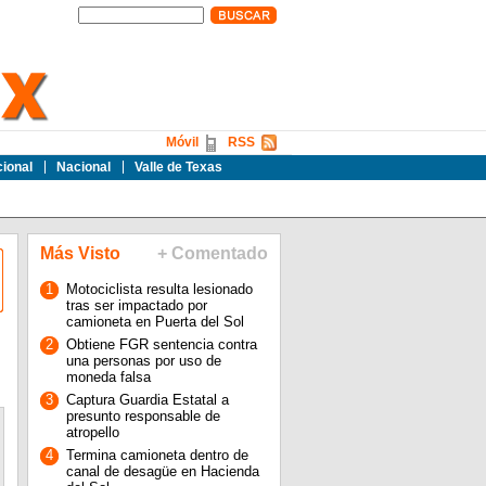
Móvil
RSS
cional
Nacional
Valle de Texas
Más Visto
+ Comentado
1
Motociclista resulta lesionado
tras ser impactado por
camioneta en Puerta del Sol
2
Obtiene FGR sentencia contra
una personas por uso de
moneda falsa
3
Captura Guardia Estatal a
presunto responsable de
atropello
4
Termina camioneta dentro de
canal de desagüe en Hacienda