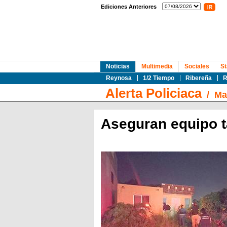
Ediciones Anteriores
Noticias
Multimedia
Sociales
St
Reynosa
1/2 Tiempo
Ribereña
R
Alerta Policiaca
/
Ma
Aseguran equipo t