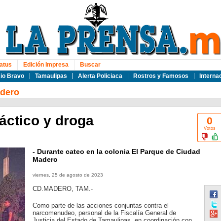
atus
Edición Impresa
Buscar
io Bravo
Tamaulipas
Alerta Policiaca
Rostros y Famosos
Interna
dero
áctico y droga
0
Votos
- Durante cateo en la colonia El Parque de Ciudad
Madero
viernes, 25 de agosto de 2023
CD.MADERO, TAM.-
Como parte de las acciones conjuntas contra el
narcomenudeo, personal de la Fiscalía General de
Justicia del Estado de Tamaulipas, en coordinación con