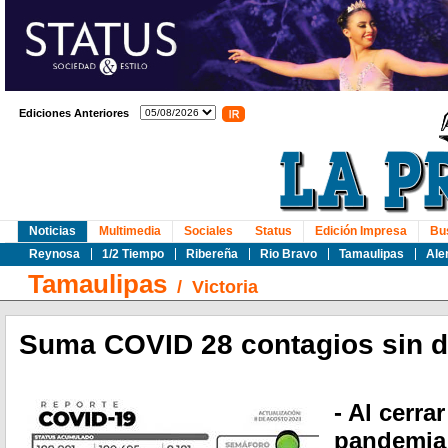
Ediciones Anteriores
Noticias
Multimedia
Sociales
Status
Edición Impresa
Bu
Reynosa
1/2 Tiempo
Ribereña
Rio Bravo
Tamaulipas
Ale
Tamaulipas
/
Victoria
Suma COVID 28 contagios sin 
- Al cerra
pandemia 